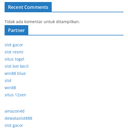
Recent Comments
Tidak ada komentar untuk ditampilkan.
Partner
slot gacor
slot resmi
situs togel
slot bet kecil
win88 blue
slot
win88
situs 12sen
amazon4d
dewataslot888
slot gacor