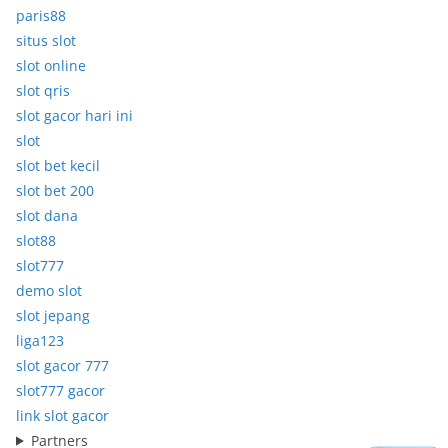
paris88
situs slot
slot online
slot qris
slot gacor hari ini
slot
slot bet kecil
slot bet 200
slot dana
slot88
slot777
demo slot
slot jepang
liga123
slot gacor 777
slot777 gacor
link slot gacor
Partners