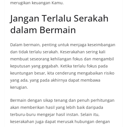
merugikan keuangan Kamu.
Jangan Terlalu Serakah
dalam Bermain
Dalam bermain, penting untuk menjaga keseimbangan
dan tidak terlalu serakah. Keserakahan sering kali
membuat seseorang kehilangan fokus dan mengambil
keputusan yang gegabah. Ketika terlalu fokus pada
keuntungan besar, kita cenderung mengabaikan risiko
yang ada, yang pada akhirnya dapat membawa
kerugian.
Bermain dengan sikap tenang dan penuh perhitungan
akan memberikan hasil yang lebih baik daripada
terburu-buru mengejar hasil instan. Selain itu,
keserakahan juga dapat merusak hubungan dengan