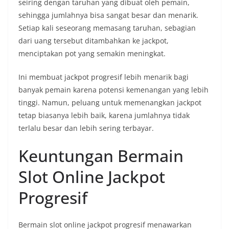
seiring dengan taruhan yang dibuat oleh pemain,
sehingga jumlahnya bisa sangat besar dan menarik.
Setiap kali seseorang memasang taruhan, sebagian
dari uang tersebut ditambahkan ke jackpot,
menciptakan pot yang semakin meningkat.
Ini membuat jackpot progresif lebih menarik bagi
banyak pemain karena potensi kemenangan yang lebih
tinggi. Namun, peluang untuk memenangkan jackpot
tetap biasanya lebih baik, karena jumlahnya tidak
terlalu besar dan lebih sering terbayar.
Keuntungan Bermain
Slot Online Jackpot
Progresif
Bermain slot online jackpot progresif menawarkan