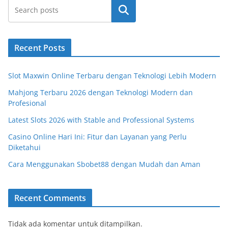
Cari
Recent Posts
Slot Maxwin Online Terbaru dengan Teknologi Lebih Modern
Mahjong Terbaru 2026 dengan Teknologi Modern dan
Profesional
Latest Slots 2026 with Stable and Professional Systems
Casino Online Hari Ini: Fitur dan Layanan yang Perlu
Diketahui
Cara Menggunakan Sbobet88 dengan Mudah dan Aman
Recent Comments
Tidak ada komentar untuk ditampilkan.