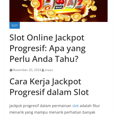
SLOT
Slot Online Jackpot
Progresif: Apa yang
Perlu Anda Tahu?
November 20, 2024
znaax
Cara Kerja Jackpot
Progresif dalam Slot
Jackpot progresif dalam permainan
slot
adalah fitur
menarik yang mampu menarik perhatian banyak