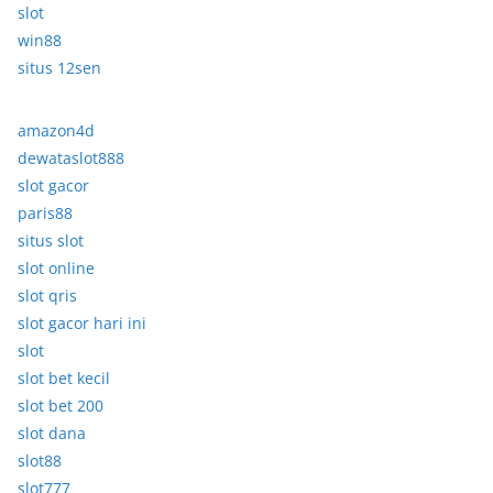
slot
win88
situs 12sen
amazon4d
dewataslot888
slot gacor
paris88
situs slot
slot online
slot qris
slot gacor hari ini
slot
slot bet kecil
slot bet 200
slot dana
slot88
slot777