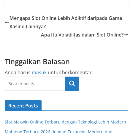
Mengapa Slot Online Lebih Adiktif daripada Game
Kasino Lainnya?
Apa Itu Volatilitas dalam Slot Online?
Tinggalkan Balasan
Anda harus
masuk
untuk berkomentar.
Cari
Recent Posts
Slot Maxwin Online Terbaru dengan Teknologi Lebih Modern
Mahjong Terbaru 2026 dengan Teknologi Modern dan