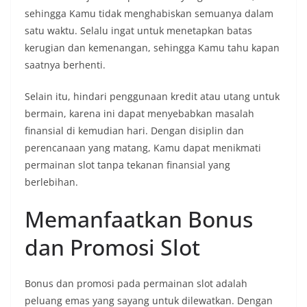
sehingga Kamu tidak menghabiskan semuanya dalam
satu waktu. Selalu ingat untuk menetapkan batas
kerugian dan kemenangan, sehingga Kamu tahu kapan
saatnya berhenti.
Selain itu, hindari penggunaan kredit atau utang untuk
bermain, karena ini dapat menyebabkan masalah
finansial di kemudian hari. Dengan disiplin dan
perencanaan yang matang, Kamu dapat menikmati
permainan slot tanpa tekanan finansial yang
berlebihan.
Memanfaatkan Bonus
dan Promosi Slot
Bonus dan promosi pada permainan slot adalah
peluang emas yang sayang untuk dilewatkan. Dengan