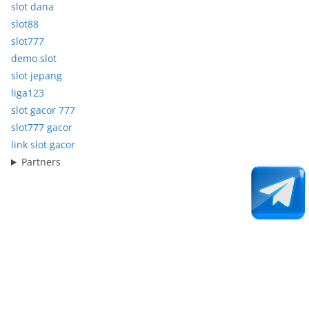
slot dana
slot88
slot777
demo slot
slot jepang
liga123
slot gacor 777
slot777 gacor
link slot gacor
Partners
Copyright © 2026
ahtdlt.com: Koleksi Panduan Slot Online