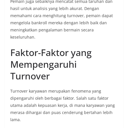
Pemain juga sebaiknya mencatat semua taruhan dan
hasil untuk analisis yang lebih akurat. Dengan
memahami cara menghitung turnover, pemain dapat
mengelola bankroll mereka dengan lebih baik dan
meningkatkan pengalaman bermain secara
keseluruhan.
Faktor-Faktor yang
Mempengaruhi
Turnover
Turnover karyawan merupakan fenomena yang
dipengaruhi oleh berbagai faktor. Salah satu faktor
utama adalah kepuasan kerja, di mana karyawan yang
merasa dihargai dan puas cenderung bertahan lebih
lama.