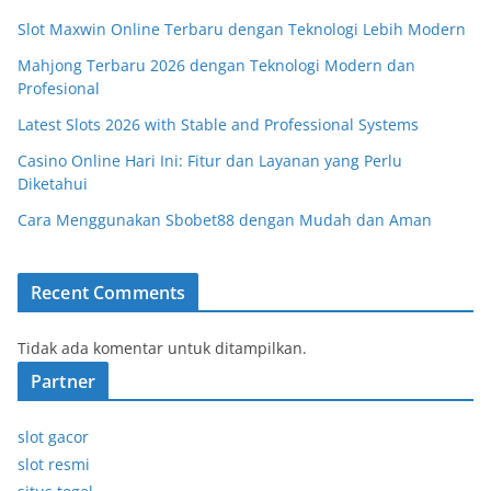
Slot Maxwin Online Terbaru dengan Teknologi Lebih Modern
Mahjong Terbaru 2026 dengan Teknologi Modern dan
Profesional
Latest Slots 2026 with Stable and Professional Systems
Casino Online Hari Ini: Fitur dan Layanan yang Perlu
Diketahui
Cara Menggunakan Sbobet88 dengan Mudah dan Aman
Recent Comments
Tidak ada komentar untuk ditampilkan.
Partner
slot gacor
slot resmi