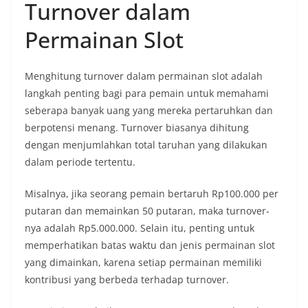
Turnover dalam
Permainan Slot
Menghitung turnover dalam permainan slot adalah
langkah penting bagi para pemain untuk memahami
seberapa banyak uang yang mereka pertaruhkan dan
berpotensi menang. Turnover biasanya dihitung
dengan menjumlahkan total taruhan yang dilakukan
dalam periode tertentu.
Misalnya, jika seorang pemain bertaruh Rp100.000 per
putaran dan memainkan 50 putaran, maka turnover-
nya adalah Rp5.000.000. Selain itu, penting untuk
memperhatikan batas waktu dan jenis permainan slot
yang dimainkan, karena setiap permainan memiliki
kontribusi yang berbeda terhadap turnover.